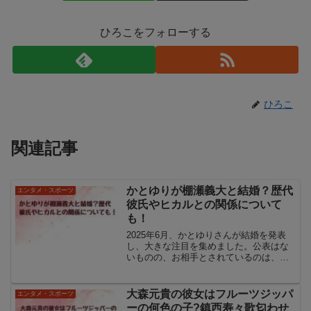
ひろこをフォローする
ひろこ
関連記事
かとゆりが棚瀬義大と結婚？歴代
エンタメ・スポーツ
彼氏やヒカルとの関係について
も！
2025年6月、かとゆりさんが結婚を発表
し、大きな注目を集めました。公表はな
いものの、お相手とされているのは、プ
ロ競輪選手として活躍中の棚瀬義大さん
です。かとゆりさんは、上智大学卒の知
性派インフルエンサーとして知られ、過
大森元貴の彼女はフルーツジッパ
エンタメ・スポーツ
去にはグラビアアイド...
ーの何色の子?鎮西寿々歌匂わせ