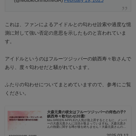
(@MotokiOhmoriMGA)
February 19, 2025
これは、ファンによるアイドルとの匂わせ詮索や過度な憶
測に対して強い否定の意思を示したものと言われていま
す。
アイドルというのはフルーツジッパーの鎮西寿々歌さんで
あり、度々匂わせだと騒がれています。
ふたりの匂わせについてまとめていますので、参考にご覧
ください。
大森元貴の彼女はフルーツジッパーの何色の子?
鎮西寿々歌匂わせ20選!
Mrs.GREEN APPLEの人気が急上昇するとともに、メンバ
ーの大森元貴さんに注目が集まっていますね。大森元貴さ
んの熱愛に関する噂が後を絶ちません！大森元貴さんの彼
女がフルーツジッパーの子だと話題になっています。大森
元貴さんの彼女？情報...
2025.03.12
roosroom.com