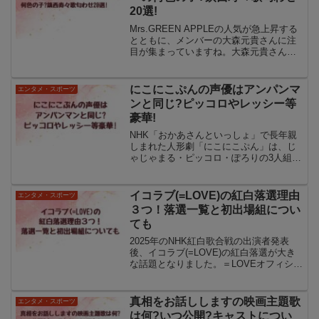
20選!
Mrs.GREEN APPLEの人気が急上昇する
とともに、メンバーの大森元貴さんに注
目が集まっていますね。大森元貴さんの
熱愛に関する噂が後を絶ちません！大森
元貴さんの彼女がフルーツジッパーの子
だと話題になっています。大森元貴さん
にこにこぷんの声優はアンパンマ
エンタメ・スポーツ
の彼女？情報...
ンと同じ?ピッコロやレッシー等
豪華!
NHK「おかあさんといっしょ」で長年親
しまれた人形劇「にこにこぷん」は、じ
ゃじゃまる・ピッコロ・ぽろりの3人組が
織りなす愉快で心温まる物語で、多くの
世代に記憶されています。実は、この
「にこにこぷん」に登場する主要キャラ
イコラブ(=LOVE)の紅白落選理由
エンタメ・スポーツ
クターの声優の中には、...
３つ！落選一覧と初出場組につい
ても
2025年のNHK紅白歌合戦の出演者発表
後、イコラブ(=LOVE)の紅白落選が大き
な話題となりました。＝LOVEオフィシャ
ルサイトイコラブの紅白落選は一部のフ
ァンに強い衝撃を与え、音楽界やSNSで
も議論が広がっています。特に今年は
真相をお話ししますの映画主題歌
エンタメ・スポーツ
FRUIT...
は何?いつ公開?キャストについ