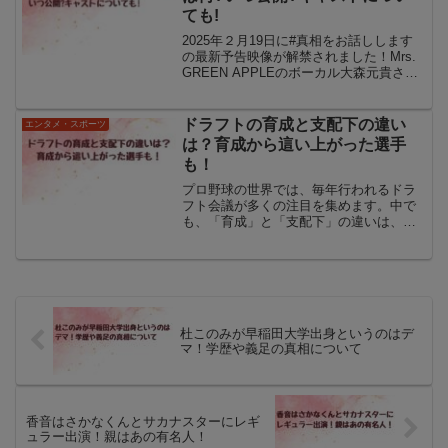
ても!
2025年２月19日に#真相をお話しします
の最新予告映像が解禁されました！Mrs.
GREEN APPLEのボーカル大森元貴さん
とtimelesz菊池風磨さんのW主演で話題に
なっています。＃真相をお話ししますの
映画主題歌は発表されているのか...
ドラフトの育成と支配下の違い
エンタメ・スポーツ
は？育成から這い上がった選手
も！
プロ野球の世界では、毎年行われるドラ
フト会議が多くの注目を集めます。中で
も、「育成」と「支配下」の違いは、選
手の人生を大きく左右する重要な要素で
す。ドラフトで同じように名前が呼ばれ
ても、育成契約と支配下契約では立場や
待遇に大きな差があります...
杜このみが早稲田大学出身というのはデ
マ！学歴や義足の真相について
香音はさかなくんとサカナスターにレギ
ュラー出演！親はあの有名人！