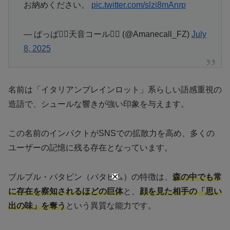
お納めください。
pic.twitter.com/slzi8mAnrp
— ぱっぱ❤️‍🔥天音コール❤️‍🔥 (@Amanecall_FZ)
July
8, 2025
名前は「イタリアンブレインロット」系らしい語感重視の
造語で、シュールな響きが強い印象を与えます。
この名前のインパクトがSNSでの拡散力を高め、多くの
ユーザーの記憶に残る存在となっています。
ブルブル・パタピン（パタピム）の特徴は、
森の中でも常
に存在を察知されるほどの巨体
と、
顔を見た相手の「思い
出の味」を奪う
という異質な能力です。