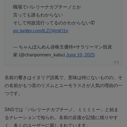
職場でバレリーナカプチーノとか
言っても誰もわからない
そして何故流行ってるのかわからない🤦
pic.twitter.com/tLZQ4mtO1n
— ちゃんぽんめん@株主優待×サラリーマン投資
家 (@chanponmen_kabu)
June 10, 2025
名前の響きはイタリア語風で、意味は特にないものの、そ
の名前がもつ音のリズムとユーモラスさが人気の理由の一
つです。
SNSでは「バレリーナカプチーノ、ミミミミー」と始ま
るナレーションで知られ、名前の反復が記憶に残りやす
く、多くのユーザーに親しまれています。