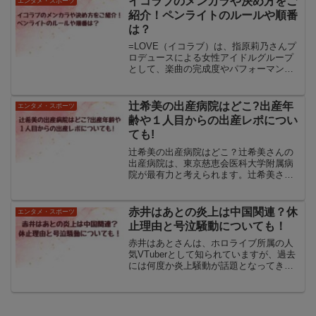
イコラブのメンカラや決め方をご
エンタメ・スポーツ
く見られます。さらに、関...
紹介！ペンライトのルールや順番
は？
=LOVE（イコラブ）は、指原莉乃さんプ
ロデュースによる女性アイドルグループ
として、楽曲の完成度やパフォーマンス
の高さで多くのファンを魅了し続けてい
ます。イコラブのライブやイベントで
は、メンバーごとに設定されたメンカラ
辻希美の出産病院はどこ?出産年
エンタメ・スポーツ
（メンバーカラー）がフ...
齢や１人目からの出産レポについ
ても!
辻希美の出産病院はどこ？辻希美さんの
出産病院は、東京慈恵会医科大学附属病
院が最有力と考えられます。辻希美さん
はこれまでに4回出産しており、そのたび
に注目を集めてきました。特に出産時に
は、辻希美さんのSNSに投稿されたお祝
赤井はあとの炎上は中国関連？休
エンタメ・スポーツ
い膳の写真は話題にな...
止理由と号泣騒動についても！
赤井はあとさんは、ホロライブ所属の人
気VTuberとして知られていますが、過去
には何度か炎上騒動が話題となってきま
した。ホロライブ公式サイト特に中国に
関連する炎上では、配信中の発言や行動
が中国のファンの反発を招き、国際的な
注目を集める結果と...