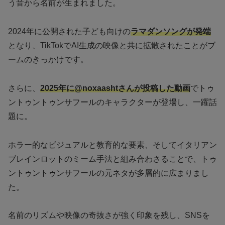
う音から名前が生まれました。
2024年に公開された子ども向けの
ラマダンソングが発端
となり、TikTokでAI生成の映像と共に拡散されたことがブ
ームのきっかけです。
さらに、
2025年に@noxaashtさんが投稿した動画
でトゥ
ントゥントゥンサフールのキャラクターが登場し、一躍話
題に。
ホラー的なビジュアルと教育的な要素、そしてイタリアン
ブレインロットのミーム手法と組み合わさることで、トゥ
ントゥントゥンサフールの元ネタが多層的に広まりまし
た。
名前のリズムや映像の奇抜さが強く印象を残し、SNSを