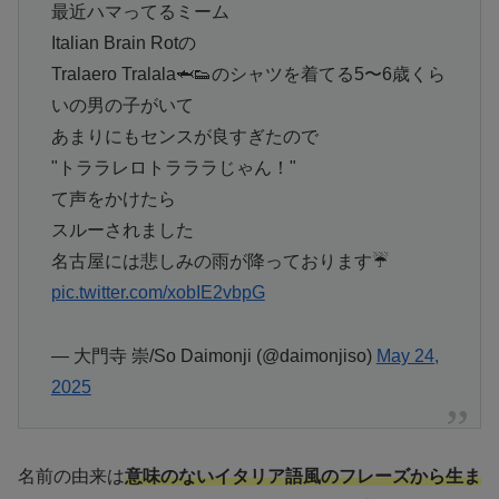
最近ハマってるミーム
Italian Brain Rotの
Tralaero Tralala🦈👟のシャツを着てる5〜6歳くら
いの男の子がいて
あまりにもセンスが良すぎたので
"トララレロトラララじゃん！"
て声をかけたら
スルーされました
名古屋には悲しみの雨が降っております☔️
pic.twitter.com/xobIE2vbpG
— 大門寺 崇/So Daimonji (@daimonjiso)
May 24,
2025
名前の由来は
意味のないイタリア語風のフレーズから生ま