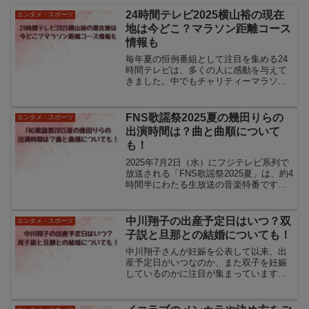
24時間テレビ2025横山裕の現在
エンタメ・スポーツ
地は今どこ？マラソン距離コース
情報も
毎年夏の恒例番組として注目を集める24
時間テレビは、多くの人に感動を与えて
きました。中でもチャリティーマラソン
は番組の象徴的な企画であり、挑戦する
ランナーの姿に全国の視線が集まりま
す。24時間テレビ2025では、SUPER
FNS歌謡祭2025夏の幾田りらの
エンタメ・スポーツ
EIGHTの横山...
出演時間は？曲と曲順について
も！
2025年7月2日（水）にフジテレビ系列で
放送される「FNS歌謡祭2025夏」は、約4
時間半にわたる生放送の音楽特番です。
司会は相葉雅紀さんと井上清華アナウン
サーが務め、多彩なジャンルのアーティ
ストが出演することで大きな話題となっ
中川翔子の出産予定日はいつ？双
エンタメ・スポーツ
ています。...
子説と旦那との結婚についても！
中川翔子さんが妊娠を公表して以来、出
産予定日がいつなのか、また双子を妊娠
しているのかに注目が集まっています。
中川翔子さんの出産予定日がいつになる
のかは正式には発表されていませんが、
お腹の大きさや近影から予想する声が多