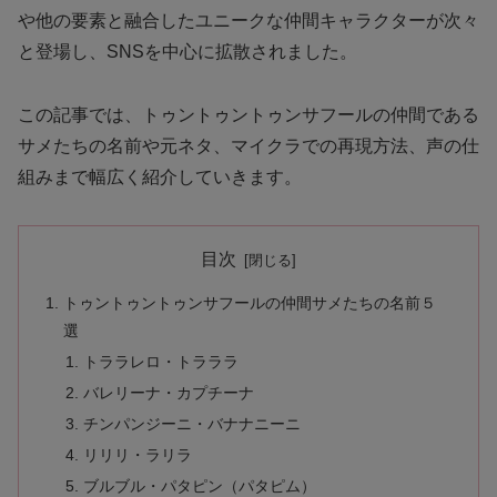
や他の要素と融合したユニークな仲間キャラクターが次々
と登場し、SNSを中心に拡散されました。
この記事では、トゥントゥントゥンサフールの仲間である
サメたちの名前や元ネタ、マイクラでの再現方法、声の仕
組みまで幅広く紹介していきます。
目次
トゥントゥントゥンサフールの仲間サメたちの名前５
選
トララレロ・トラララ
バレリーナ・カプチーナ
チンパンジーニ・バナナニーニ
リリリ・ラリラ
ブルブル・パタピン（パタピム）