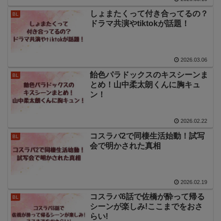
しょまたくって付き合ってるの？
BL
ドラマ共演やtiktokが話題！
2026.03.06
飴色パラドックスのキスシーンま
BL
とめ！山中柔太朗くんに胸キュ
ン！
2026.02.22
コスラバ2で同棲生活始動！試写
BL
会で明かされた真相
2026.02.19
コスラバ6話で佐橋が酔って帰る
BL
シーンが楽しみ!ここまでをおさ
らい!