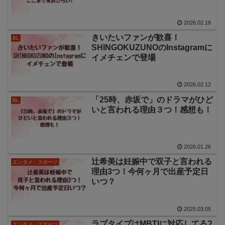
2026.02.18
きいたいファンが歓喜！
BL
SHINGOKUZUNOのInstagramに
イメチェンで登場
2026.02.12
「25時、赤坂で」のドラマがひど
BL
いと言われる理由３つ！感想も！
2026.01.26
辻希美は妊娠中で双子と言われる
エンタメ・スポーツ
理由3つ！今何ヶ月で出産予定日
いつ？
2025.03.05
ラブタイプはMBTIに対応してる?
エンタメ・スポーツ