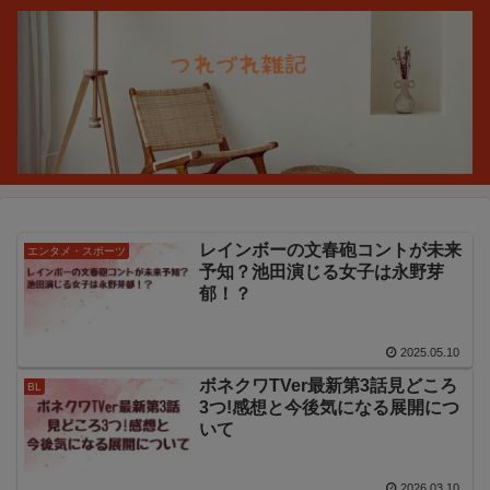
レインボーの文春砲コントが未来
エンタメ・スポーツ
予知？池田演じる女子は永野芽
郁！？
2025.05.10
ボネクワTVer最新第3話見どころ
BL
3つ!感想と今後気になる展開につ
いて
2026.03.10