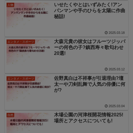
いせたくやとはいずみたく!アン
人物
パンマンや手のひらを太陽に作曲
秘話!
2025.03.18
大森元貴の彼女はフルーツジッパ
エンタメ・スポーツ
ーの何色の子?鎮西寿々歌匂わせ
20選!
2025.03.12
佐野真白は不祥事が引退理由?壇
エンタメ・スポーツ
太一や刀剣乱舞で人気の俳優に何
が?
2025.03.04
木場公園の河津桜開花情報2025!
自然
場所とアクセスについても!