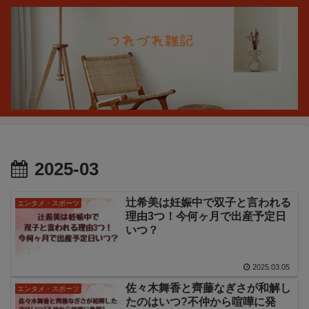
2025-03
辻希美は妊娠中で双子と言われる
エンタメ・スポーツ
理由3つ！今何ヶ月で出産予定日
いつ？
2025.03.05
佐々木舞香と齊藤なぎさが和解し
エンタメ・スポーツ
たのはいつ?不仲から喧嘩に発