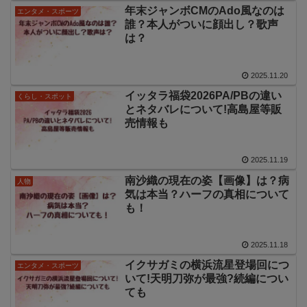
年末ジャンボCMのAdo風なのは
エンタメ・スポーツ
誰？本人がついに顔出し？歌声
は？
2025.11.20
イッタラ福袋2026PA/PBの違い
くらし・スポット
とネタバレについて!高島屋等販
売情報も
2025.11.19
南沙織の現在の姿【画像】は？病
人物
気は本当？ハーフの真相について
も！
2025.11.18
イクサガミの横浜流星登場回につ
エンタメ・スポーツ
いて!天明刀弥が最強?続編につい
ても