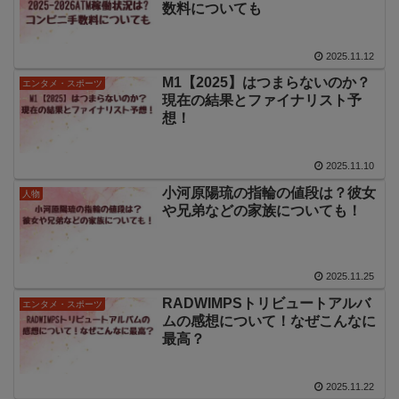
数料についても
2025.11.12
M1【2025】はつまらないのか？
エンタメ・スポーツ
現在の結果とファイナリスト予
想！
2025.11.10
小河原陽琉の指輪の値段は？彼女
人物
や兄弟などの家族についても！
2025.11.25
RADWIMPSトリビュートアルバ
エンタメ・スポーツ
ムの感想について！なぜこんなに
最高？
2025.11.22