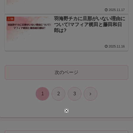
2025.11.17
羽海野チカに旦那がいない理由に
人物
ついて!マフィア梶田と藤田和日
郎は?
2025.11.16
次のページ
次
1
2
3
へ