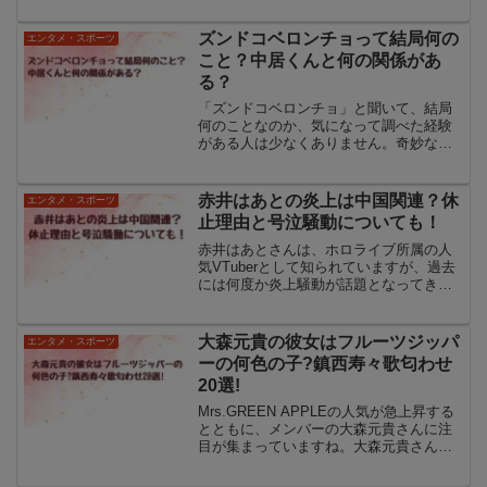
た。アイクさんの卒業についてはさまざ
まな憶測が飛び交っていますが、実際に
ズンドコベロンチョって結局何の
エンタメ・スポーツ
明かされている理由...
こと？中居くんと何の関係があ
る？
「ズンドコベロンチョ」と聞いて、結局
何のことなのか、気になって調べた経験
がある人は少なくありません。奇妙な響
きと意味不明な言葉づかいが印象的で、
今もなお語り継がれている「ズンドコベ
ロンチョ」は、1991年に放送された『世
赤井はあとの炎上は中国関連？休
エンタメ・スポーツ
にも奇妙な物語』の人...
止理由と号泣騒動についても！
赤井はあとさんは、ホロライブ所属の人
気VTuberとして知られていますが、過去
には何度か炎上騒動が話題となってきま
した。ホロライブ公式サイト特に中国に
関連する炎上では、配信中の発言や行動
が中国のファンの反発を招き、国際的な
大森元貴の彼女はフルーツジッパ
エンタメ・スポーツ
注目を集める結果と...
ーの何色の子?鎮西寿々歌匂わせ
20選!
Mrs.GREEN APPLEの人気が急上昇する
とともに、メンバーの大森元貴さんに注
目が集まっていますね。大森元貴さんの
熱愛に関する噂が後を絶ちません！大森
元貴さんの彼女がフルーツジッパーの子