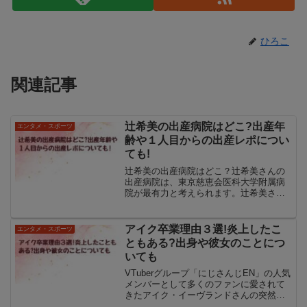
ひろこ
関連記事
辻希美の出産病院はどこ?出産年
エンタメ・スポーツ
齢や１人目からの出産レポについ
ても!
辻希美の出産病院はどこ？辻希美さんの
出産病院は、東京慈恵会医科大学附属病
院が最有力と考えられます。辻希美さん
はこれまでに4回出産しており、そのたび
に注目を集めてきました。特に出産時に
は、辻希美さんのSNSに投稿されたお祝
アイク卒業理由３選!炎上したこ
エンタメ・スポーツ
い膳の写真は話題にな...
ともある?出身や彼女のことにつ
いても
VTuberグループ「にじさんじEN」の人気
メンバーとして多くのファンに愛されて
きたアイク・イーヴランドさんの突然の
卒業は、界隈に大きな衝撃を与えまし