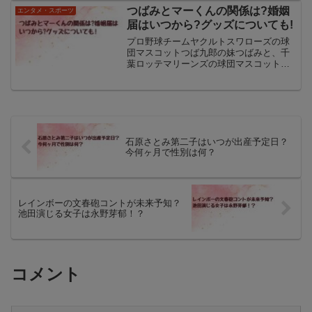
だと話題になっています。大森元貴さん
つばみとマーくんの関係は?婚姻
エンタメ・スポーツ
の彼女？情報...
届はいつから?グッズについても!
プロ野球チームヤクルトスワローズの球
団マスコットつば九郎の妹つばみと、千
葉ロッテマリーンズの球団マスコットマ
ーくんについては、例年球場のパフォー
マンスの中でやりとりが繰り広げられて
います。つばみがマーくんに婚姻届を突
きつけるとはどういった関...
石原さとみ第二子はいつが出産予定日？
今何ヶ月で性別は何？
レインボーの文春砲コントが未来予知？
池田演じる女子は永野芽郁！？
コメント