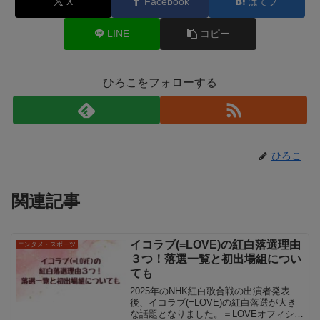
X
Facebook
はてブ
LINE
コピー
ひろこをフォローする
ひろこ
関連記事
イコラブ(=LOVE)の紅白落選理由
エンタメ・スポーツ
３つ！落選一覧と初出場組につい
ても
2025年のNHK紅白歌合戦の出演者発表
後、イコラブ(=LOVE)の紅白落選が大き
な話題となりました。＝LOVEオフィシャ