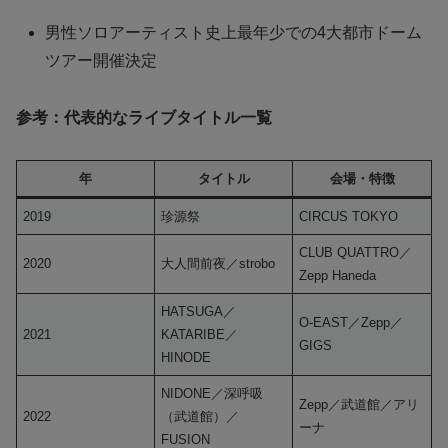
男性ソロアーティスト史上最年少での4大都市ドーム
ツアー開催決定
参考：代表的なライブタイトル一覧
年
タイトル
会場・特徴
2019
珍源祭
CIRCUS TOKYO
CLUB QUATTRO／
2020
大人間前夜／strobo
Zepp Haneda
HATSUGA／
O-EAST／Zepp／
2021
KATARIBE／
GIGS
HINODE
NIDONE／深呼吸
Zepp／武道館／アリ
2022
（武道館）／
ーナ
FUSION