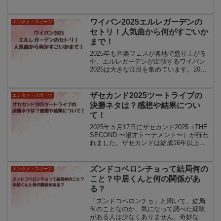
ルサイトイコラブの紅白落選は一部のフ
ァンに強い衝撃を与え、音楽界やSNSで
も議論が広がっています。特に今年は
ワイバン2025エルレガーデンの
エンタメ・スポーツ
FRUIT...
セトリ！人気曲から何がすごいか
まで！
2025年も音楽フェスが各地で盛り上がる
中、エルレガーデンが出演するワイバン
2025は大きな注目を集めています。2018
年復活以降も精力的に活動を続けるエル
レガーデンは、ライブごとに異なるセト
リで観客を魅了し、楽曲の力と圧巻のパ
ザセカンド2025ツートライブの
エンタメ・スポーツ
フォーマンス...
決勝ネタは？感想や結果につい
て！
2025年５月17日にザセカンド2025（THE
SECOND 〜漫才トーナメント〜）が行わ
れました。ザセカンドは結成16年以上の
プロ漫才師のみが出場できるお笑い賞レ
ースで、2023年から始まり、2025年の今
回が第３回目となりました。ザセ...
ズンドコベロンチョって結局何の
エンタメ・スポーツ
こと？中居くんと何の関係があ
る？
「ズンドコベロンチョ」と聞いて、結局
何のことなのか、気になって調べた経験
がある人は少なくありません。奇妙な響