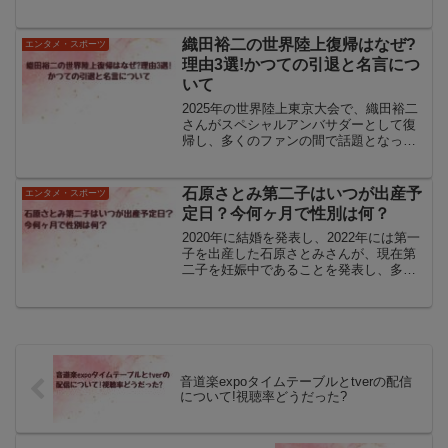
きと意味不明な言葉づかいが印象的で、
今もなお語り継がれている「ズンドコベ
ロンチョ」は、1991年に放送された『世
織田裕二の世界陸上復帰はなぜ?
エンタメ・スポーツ
にも奇妙な物語』の人...
理由3選!かつての引退と名言につ
いて
2025年の世界陸上東京大会で、織田裕二
さんがスペシャルアンバサダーとして復
帰し、多くのファンの間で話題となって
います。なぜ織田裕二さんが復帰するの
かには、いくつかの理由があります。ま
ず開催地が東京という特別な場所である
石原さとみ第二子はいつが出産予
エンタメ・スポーツ
ことが、彼の心に強く...
定日？今何ヶ月で性別は何？
2020年に結婚を発表し、2022年には第一
子を出産した石原さとみさんが、現在第
二子を妊娠中であることを発表し、多く
の注目を集めています。引用：ホリプロ
公式石原さとみさんのプライベートはあ
まり表に出ることがなく、SNSも一切行
っていないため...
音道楽expoタイムテーブルとtverの配信
について!視聴率どうだった?